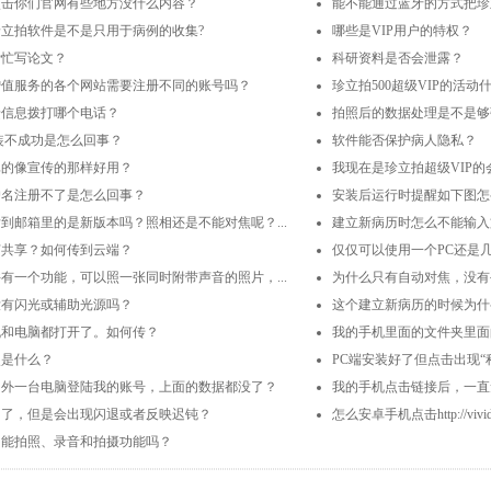
点击你们官网有些地方没什么内容？
能不能通过蓝牙的方式把珍
立拍软件是不是只用于病例的收集?
哪些是VIP用户的特权？
帮忙写论文？
科研资料是否会泄露？
增值服务的各个网站需要注册不同的账号吗？
珍立拍500超级VIP的活
馈信息拨打哪个电话？
拍照后的数据处理是不是够
装不成功是怎么回事？
软件能否保护病人隐私？
真的像宣传的那样好用？
我现在是珍立拍超级VIP的
户名注册不了是怎么回事？
安装后运行时提醒如下图怎
到邮箱里的是新版本吗？照相还是不能对焦呢？...
建立新病历时怎么不能输入
何共享？如何传到云端？
仅仅可以使用一个PC还是
有一个功能，可以照一张同时附带声音的照片，...
为什么只有自动对焦，没有
没有闪光或辅助光源吗？
这个建立新病历的时候为什么
机和电脑都打开了。如何传？
我的手机里面的文件夹里面的
点是什么？
PC端安装好了但点击出现“程
另外一台电脑登陆我的账号，上面的数据都没了？
我的手机点击链接后，一直
功了，但是会出现闪退或者反映迟钝？
怎么安卓手机点击http://vividca
只能拍照、录音和拍摄功能吗？