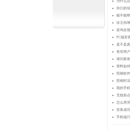
为什么
你们的珍
能不能
珍立拍
咨询反
PC端安
是不是
有些用
请问新发
资料如
照相软件
照相时
我的手
无线热
怎么用
安装成
手机端