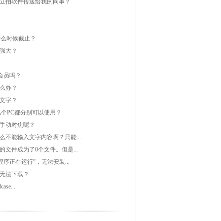
立拍软件传送给我的同事？
动什么时候截止？
强大？
会员吗？
么办？
文字？
几个PC都分别可以使用？
手动对焦呢？
不能输入文字内容啊？只能...
文件成为了0个文件。但是...
序正在运行”，无法安装...
无法下载？
se....