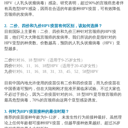
HPV（人乳头状瘤病毒）感染。研究表明，超过90%的宫颈癌患者伴
有高危型HPV感染，因而在合适的年龄接种HPV疫苗，可有效降低
宫颈癌的发病率。
2. 二价、四价和九价HPV疫苗有何区别，该如何选择？
目前国际上主要有：二价、四价和九价三种针对宫颈癌的HPV疫
苗，他们可大大降低宫颈癌的发病率。我们所说的价是指针对的
HPV亚型的种类数。价数越高，预防的人乳头状瘤病毒（HPV）亚
型越多。
二价
针对16、18 型HPV（适用于9-25岁女性）
四价
针对6、11、16、18型HPV（适用于20-45岁女性）
九价
针对6、11、16、18、31、33、45、52、58型HPV
目前中国内地允许使用的疫苗仅有二价和四价疫苗，而九价疫苗在
中国香港可预约，但在大陆刚刚才批准开展临床试验。不过大家也
不必过于担心，因为二价疫苗针对的16、18 型HPV是导致宫颈癌的
最高危型病毒，70%的宫颈癌由这两个亚型感染诱发。
3. 何时为HPV疫苗接种的最佳时期？
推荐的疫苗接种年龄为9~12岁， 未发生性行为前接种最好。虽然理
论上任何年龄都可接种HPV疫苗，但越早接种效果越好。超过26岁