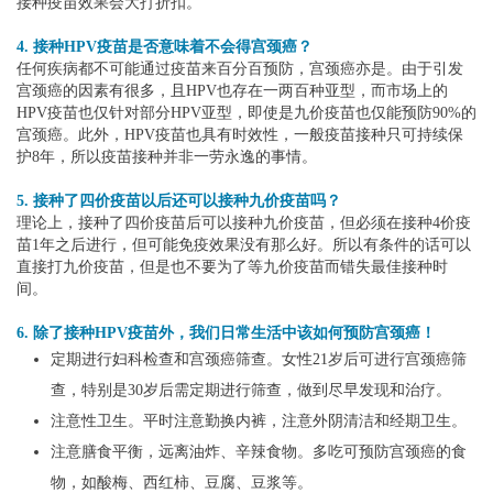
接种疫苗效果会大打折扣。
4. 接种HPV疫苗是否意味着不会得宫颈癌？
任何疾病都不可能通过疫苗来百分百预防，宫颈癌亦是。由于引发
宫颈癌的因素有很多，且HPV也存在一两百种亚型，而市场上的
HPV疫苗也仅针对部分HPV亚型，即使是九价疫苗也仅能预防90%的
宫颈癌。此外，HPV疫苗也具有时效性，一般疫苗接种只可持续保
护8年，所以疫苗接种并非一劳永逸的事情。
5. 接种了四价疫苗以后还可以接种九价疫苗吗？
理论上，接种了四价疫苗后可以接种九价疫苗，但必须在接种4价疫
苗1年之后进行，但可能免疫效果没有那么好。所以有条件的话可以
直接打九价疫苗，但是也不要为了等九价疫苗而错失最佳接种时
间。
6. 除了接种HPV疫苗外，我们日常生活中该如何预防宫颈癌！
定期进行妇科检查和宫颈癌筛查。女性21岁后可进行宫颈癌筛
查，特别是30岁后需定期进行筛查，做到尽早发现和治疗。
注意性卫生。平时注意勤换内裤，注意外阴清洁和经期卫生。
注意膳食平衡，远离油炸、辛辣食物。多吃可预防宫颈癌的食
物，如酸梅、西红柿、豆腐、豆浆等。