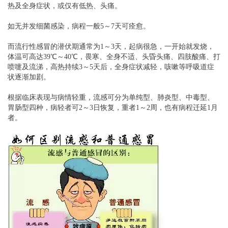
热及全身症状，或仅有低热、头痛。
如无并发细菌感染，病程一般5～7天可痊愈。
而流行性感冒的潜伏期通常为1～3天，起病很急，一开始就发烧，
体温可高达39℃～40℃，畏寒、全身不适、头昏头痛、四肢酸痛、打
喷嚏及流涕，高热持续3～5天后，全身症状减轻，咳嗽等呼吸道症
状逐渐加剧。
根据临床表现与病情轻重，流感可分为单纯型、肺炎型、中毒型、
胃肠型四种，病轻者可2～3日恢复，重者1～2周，也有病程迁延1月
者。