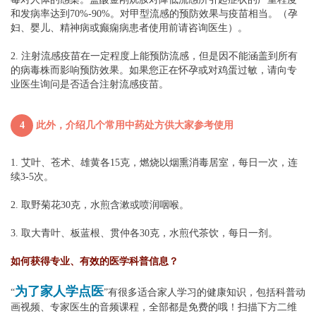
和发病率达到70%-90%。对甲型流感的预防效果与疫苗相当。（孕
妇、婴儿、精神病或癫痫病患者使用前请咨询医生）。
2. 注射流感疫苗在一定程度上能预防流感，但是因不能涵盖到所有
的病毒株而影响预防效果。如果您正在怀孕或对鸡蛋过敏，请向专
业医生询问是否适合注射流感疫苗。
4
此外，介绍几个常用中药处方供大家参考使用
1. 艾叶、苍术、雄黄各15克，燃烧以烟熏消毒居室，每日一次，连
续3-5次。
2. 取野菊花30克，水煎含漱或喷润咽喉。
3. 取大青叶、板蓝根、贯仲各30克，水煎代茶饮，每日一剂。
如何获得专业、有效的医学科普信息？
为了家人学点医
“
”有很多适合家人学习的健康知识，包括科普动
画视频、专家医生的音频课程，全部都是免费的哦！扫描下方二维