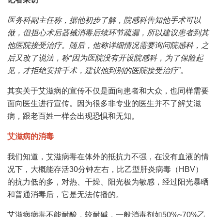
医务科副主任称，据他初步了解，院感科告知他手术可以
做，但担心术后器械消毒后续环节疏漏，所以建议患者到其
他医院接受治疗。随后，他称详细情况需要询问院感科，之
后又改了说法，称“因为医院没有开设院感科，为了保险起
见，才拒绝安排手术，建议他到别的医院接受治疗”。
其实关于艾滋病的宣传不仅是面向患者和大众，也同样需要
面向医生进行宣传。因为很多非专业的医生并不了解艾滋
病，跟老百姓一样会出现恐惧和无知。
艾滋病的消毒
我们知道，艾滋病毒在体外的抵抗力不强，在没有血液的情
况下，大概能存活30分钟左右，比乙型肝炎病毒（HBV）
的抗力低的多，对热、干燥、阳光极为敏感，经过阳光暴晒
和普通消毒后，它是无法传播的。
艾滋病病毒不能耐酸，较耐碱，一般消毒剂如50%~70%乙